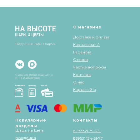
О магазине
Доставка и оплата
Воздушные шары в Кирове!
Как заказать?
Гарантия
Отзывы
Частые вопросы
Контакты
© 2025 Все права защищены
ИНН 434568848226
О нас
Карта сайта
Популярные
Контакты
разделы
Шары на День
8 (8332) 79-33-
рождения
83
8 (953) 134-51-77