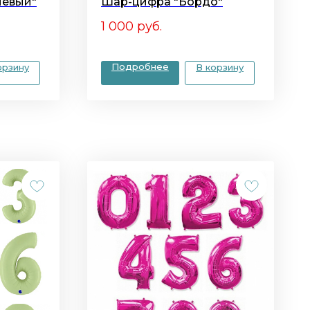
невый"
Шар-цифра "Бордо"
1 000
руб.
Подробнее
орзину
В корзину