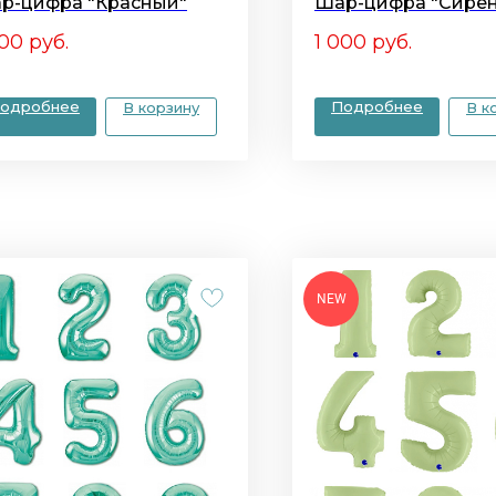
р-цифра "Красный"
Шар-цифра "Сире
000
руб.
1 000
руб.
одробнее
Подробнее
В корзину
В к
NEW