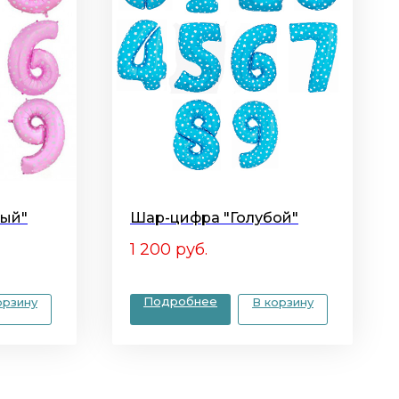
вый"
Шар-цифра "Голубой"
1 200
руб.
Подробнее
орзину
В корзину