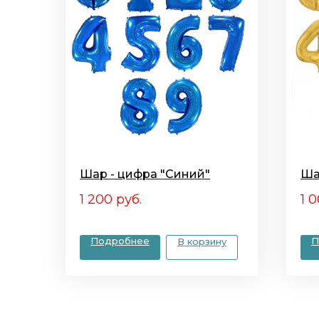
Шар - цифра "Синий"
Ша
1 200
руб.
1 
Подробнее
П
В корзину