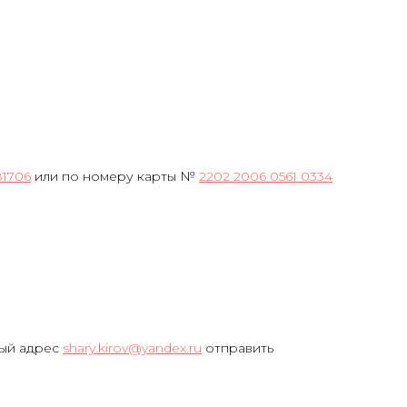
81706
или по номеру карты №
2202 2006 0561 0334
ный адрес
shary.kirov@yandex.ru
отправить