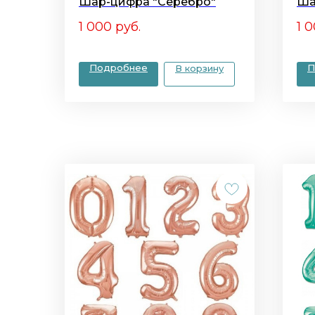
Шар-цифра "Серебро"
Ша
1 000
руб.
1 
Подробнее
П
В корзину