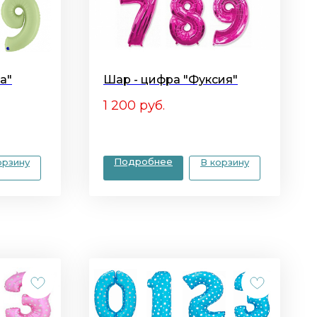
а"
Шар - цифра "Фуксия"
1 200
руб.
Подробнее
орзину
В корзину