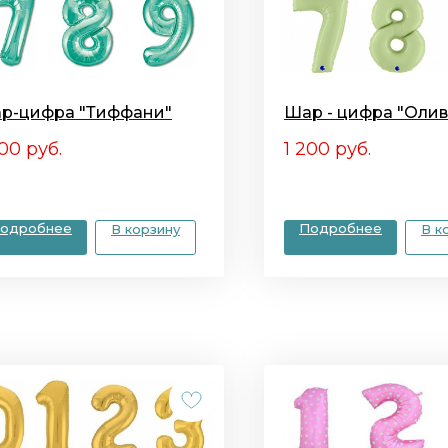
р-цифра "Тиффани"
Шар - цифра "Олив
000
руб.
1 200
руб.
одробнее
Подробнее
В корзину
В к