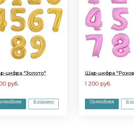
р-цифра "Золото"
Шар-цифра "Розо
000
руб.
1 200
руб.
одробнее
Подробнее
В корзину
В к