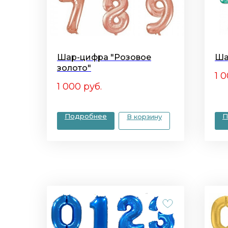
Шар-цифра "Розовое
Ша
золото"
1 
1 000
руб.
Подробнее
П
В корзину