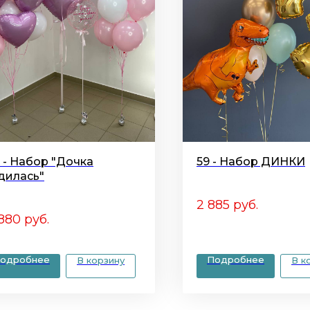
9 - Набор "Дочка
59 - Набор ДИНКИ
дилась"
2 885
руб.
 880
руб.
одробнее
Подробнее
В корзину
В к