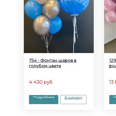
754 - Фонтан шаров в
12
голубом цвете
ро
4 430
руб.
13
Подробнее
П
В корзину