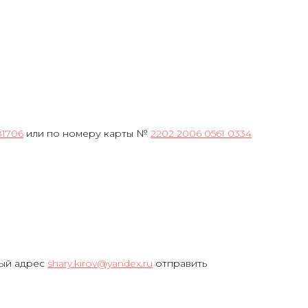
81706
или по номеру карты №
2202 2006 0561 0334
ный адрес
shary.kirov@yandex.ru
отправить