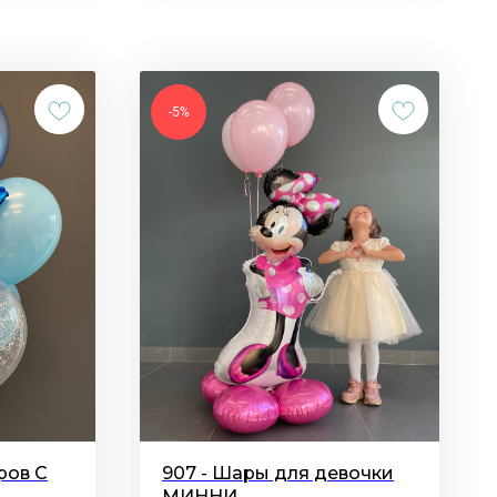
-5%
ров С
907 - Шары для девочки
,
МИННИ