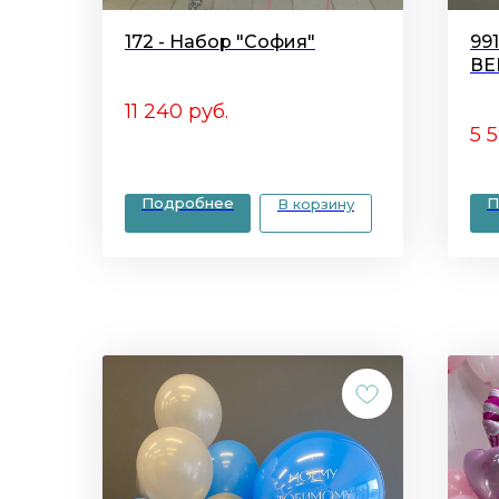
172 - Набор "София"
99
ВЕ
11 240
руб.
5 
Подробнее
П
В корзину