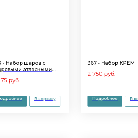
3 - Набор шаров с
367 - Набор КРЕМ
дрявыми атласными
2 750
руб.
нтами
375
руб.
одробнее
Подробнее
В корзину
В к