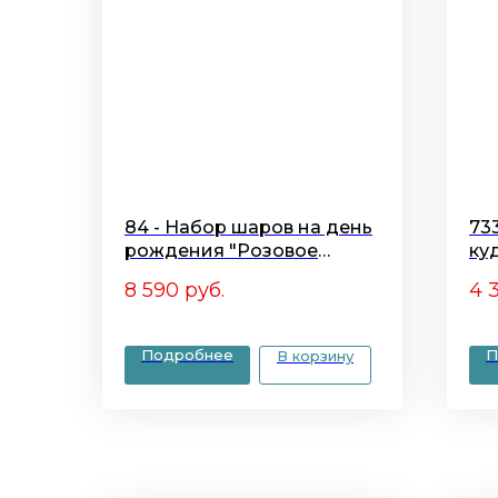
84 - Набор шаров на день
73
рождения "Розовое
ку
золото"
ле
8 590
руб.
4 
Подробнее
П
В корзину