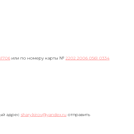
81706
или по номеру карты №
2202 2006 0561 0334
ный адрес
shary.kirov@yandex.ru
отправить