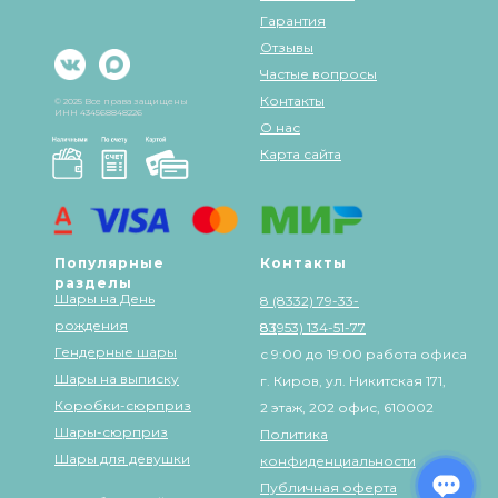
Гарантия
Отзывы
Частые вопросы
Контакты
© 2025 Все права защищены
ИНН 434568848226
О нас
Карта сайта
Популярные
Контакты
разделы
Шары на День
8 (8332) 79-33-
рождения
83
8 (953) 134-51-77
Гендерные шары
с 9:00 до 19:00 работа офиса
Шары на выписку
г. Киров, ул. Никитская 171,
Коробки-сюрприз
2 этаж, 202 офис, 610002
Шары-сюрприз
Политика
Шары для девушки
конфиденциальности
Публичная оферта