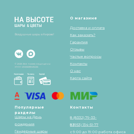
О магазине
Доставка и оплата
Воздушные шары в Кирове!
Как заказать?
Гарантия
Отзывы
Частые вопросы
Контакты
© 2025 Все права защищены
ИНН 434568848226
О нас
Карта сайта
Популярные
Контакты
разделы
Шары на День
8 (8332) 79-33-
рождения
83
8 (953) 134-51-77
Гендерные шары
с 9:00 до 19:00 работа офиса