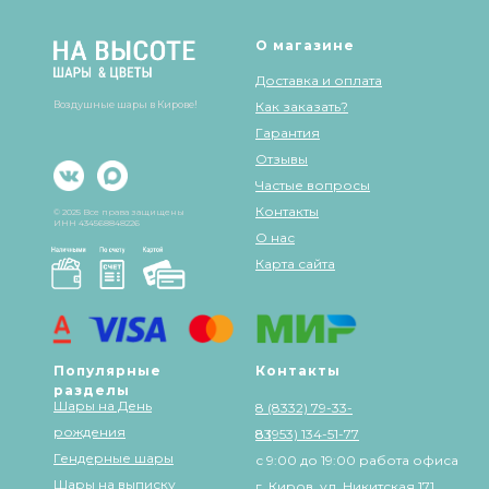
О магазине
Доставка и оплата
Воздушные шары в Кирове!
Как заказать?
Гарантия
Отзывы
Частые вопросы
Контакты
© 2025 Все права защищены
ИНН 434568848226
О нас
Карта сайта
Популярные
Контакты
разделы
Шары на День
8 (8332) 79-33-
рождения
83
8 (953) 134-51-77
Гендерные шары
с 9:00 до 19:00 работа офиса
Шары на выписку
г. Киров, ул. Никитская 171,