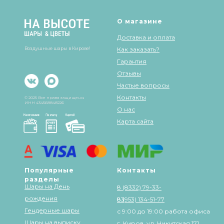
О магазине
Доставка и оплата
Воздушные шары в Кирове!
Как заказать?
Гарантия
Отзывы
Частые вопросы
Контакты
© 2025 Все права защищены
ИНН 434568848226
О нас
Карта сайта
Популярные
Контакты
разделы
Шары на День
8 (8332) 79-33-
рождения
83
8 (953) 134-51-77
Гендерные шары
с 9:00 до 19:00 работа офиса
Шары на выписку
г. Киров, ул. Никитская 171,