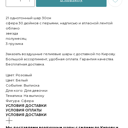
21 однотонный шар 30см
сфера 30 дюймов с перьями, надписью и атласной лентой
облако
звезда
полумесяц
3 грузика
Заказать воздушные гелиевые шары с доставкой по Кирову.
Большой ассортимент, удобная оплата. Гарантия качества.
Бесплатная доставка.
Цвет: Розовый
Цвет: Белый
Событие: Выписка
Для кого: Для девочки
Тематика: На выписку
Фигура: Сфера
УСЛОВИЯ ДОСТАВКИ
УСЛОВИЯ ОПЛАТЫ
УСЛОВИЯ ДОСТАВКИ
Мы доставляем воздушные шары с гелием по Кирову и