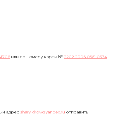
81706
или по номеру карты №
2202 2006 0561 0334
ный адрес
shary.kirov@yandex.ru
отправить