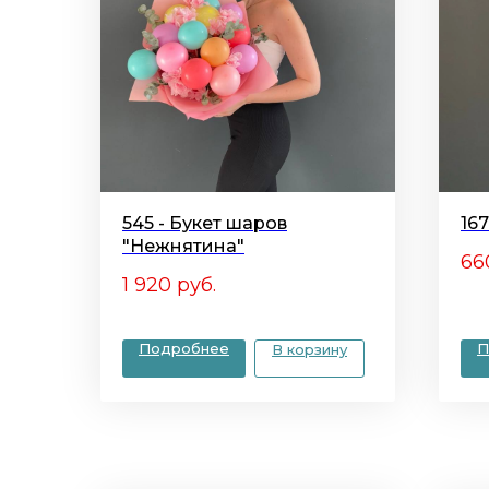
545 - Букет шаров
16
"Нежнятина"
66
1 920
руб.
Подробнее
П
В корзину