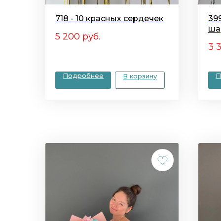
718 - 10 красных сердечек
39
ша
5 200
руб.
3 
Подробнее
П
В корзину