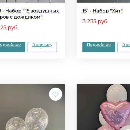
9 - Набор "15 воздушных
151 - Набор "Хит"
ров с дождиком"
3 235
руб.
325
руб.
одробнее
Подробнее
В корзину
В к