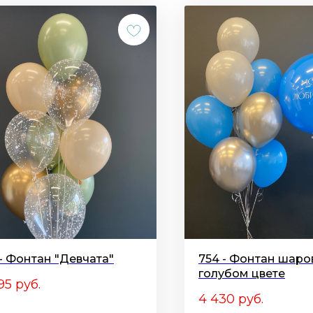
 - Фонтан "Девчата"
754 - Фонтан шаро
голубом цвете
95
руб.
4 430
руб.