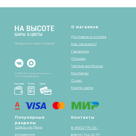
О магазине
Доставка и оплата
Воздушные шары в Кирове!
Как заказать?
Гарантия
Отзывы
Частые вопросы
Контакты
© 2025 Все права защищены
ИНН 434568848226
О нас
Карта сайта
Популярные
Контакты
разделы
Шары на День
8 (8332) 79-33-
рождения
83
8 (953) 134-51-77