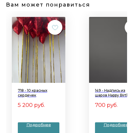
Вам может понравиться
718 - 10 красных
149 - Надпись из
сердечек
шаров Happy Birthd
5 200
руб.
700
руб.
Подробнее
Подробнее