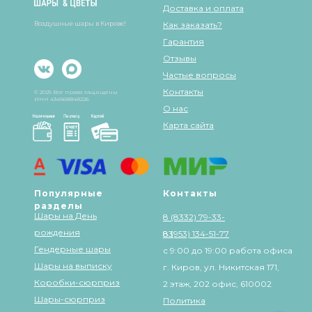
Доставка и оплата
Воздушные шары в Кирове!
Как заказать?
Гарантия
Отзывы
Частые вопросы
Контакты
© 2025 Все права защищены
ИНН 434568848226
О нас
Карта сайта
Популярные
Контакты
разделы
Шары на День
8 (8332) 79-33-
рождения
83
8 (953) 134-51-77
Гендерные шары
с 9:00 до 19:00 работа офиса
Шары на выписку
г. Киров, ул. Никитская 171,
Коробки-сюрприз
2 этаж, 202 офис, 610002
Шары-сюрприз
Политика