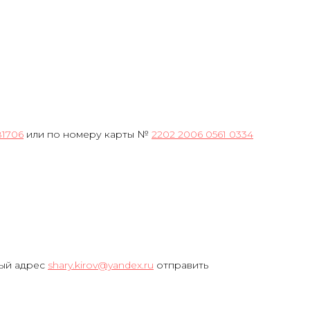
81706
или по номеру карты №
2202 2006 0561 0334
ный адрес
shary.kirov@yandex.ru
отправить