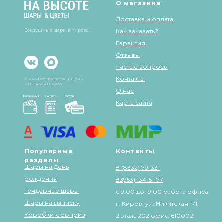
О магазине
Доставка и оплата
Воздушные шары в Кирове!
Как заказать?
Гарантия
Отзывы
Частые вопросы
Контакты
© 2025 Все права защищены
ИНН 434568848226
О нас
Карта сайта
Популярные
Контакты
разделы
Шары на День
8 (8332) 79-33-
рождения
83
8 (953) 134-51-77
Гендерные шары
с 9:00 до 19:00 работа офиса
Шары на выписку
г. Киров, ул. Никитская 171,
Коробки-сюрприз
2 этаж, 202 офис, 610002