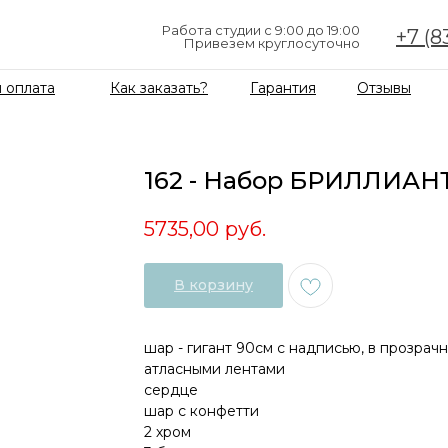
Работа студии с 9:00 до 19:00
+7 (8
Привезем круглосуточно
 оплата
Как заказать?
Гарантия
Отзывы
162 - Набор БРИЛЛИАН
5735,00
руб.
В корзину
шар - гигант 90см с надписью, в прозрач
атласными лентами
сердце
шар с конфетти
2 хром