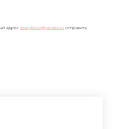
ный адрес
shary.kirov@yandex.ru
отправить