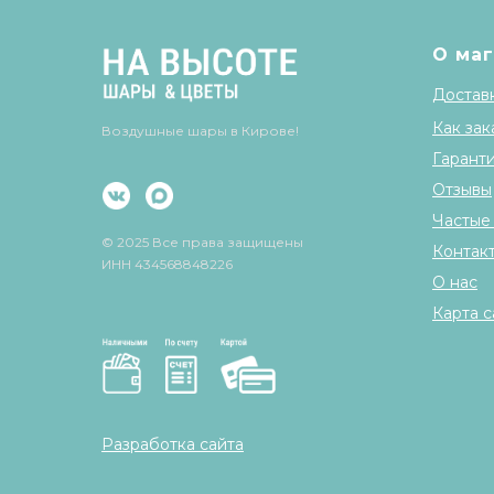
О ма
Доставк
Как зак
Воздушные шары в Кирове!
Гарант
Отзывы
Частые
© 2025 Все права защищены
Контак
ИНН 434568848226
О нас
Карта с
Разработка сайта