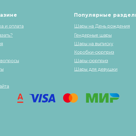
газине
Популярные раздел
а и оплата
Шары на День рождения
азать?
Гендерные шары
ия
Шары на выписку
Коробки-сюрприз
 вопросы
Шары-сюрприз
ты
Шары для девушки
айта