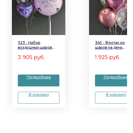
323 - Набор
345 - Фонтан из
воздушных шаров
шаров на день
ПУЗЫРИ
рождения РОЗОВО
3 905
руб.
1 925
руб.
ОБЛАКО
Подробнее
Подробнее
В корзину
В корзину