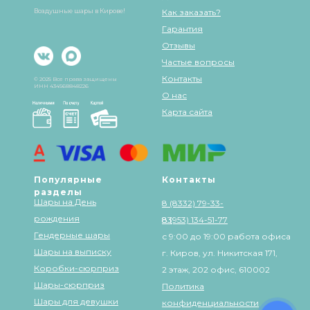
Воздушные шары в Кирове!
Как заказать?
Гарантия
Отзывы
Частые вопросы
Контакты
© 2025 Все права защищены
ИНН 434568848226
О нас
Карта сайта
Популярные
Контакты
разделы
Шары на День
8 (8332) 79-33-
рождения
83
8 (953) 134-51-77
Гендерные шары
с 9:00 до 19:00 работа офиса
Шары на выписку
г. Киров, ул. Никитская 171,
Коробки-сюрприз
2 этаж, 202 офис, 610002
Шары-сюрприз
Политика
Шары для девушки
конфиденциальности