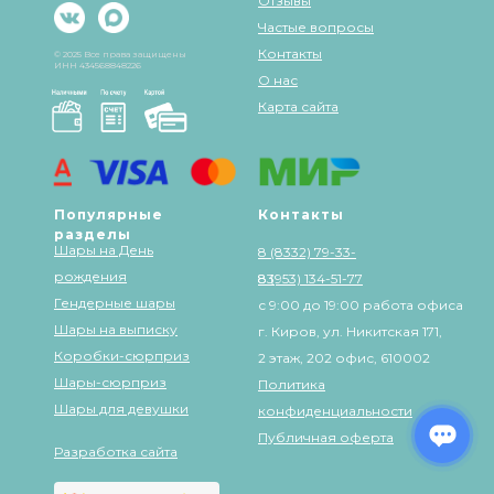
Отзывы
Частые вопросы
Контакты
© 2025 Все права защищены
ИНН 434568848226
О нас
Карта сайта
Популярные
Контакты
разделы
Шары на День
8 (8332) 79-33-
рождения
83
8 (953) 134-51-77
Гендерные шары
с 9:00 до 19:00 работа офиса
Шары на выписку
г. Киров, ул. Никитская 171,
Коробки-сюрприз
2 этаж, 202 офис, 610002
Шары-сюрприз
Политика
Шары для девушки
конфиденциальности
Публичная оферта
Разработка сайта