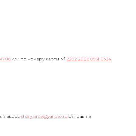
81706
или по номеру карты №
2202 2006 0561 0334
ный адрес
shary.kirov@yandex.ru
отправить