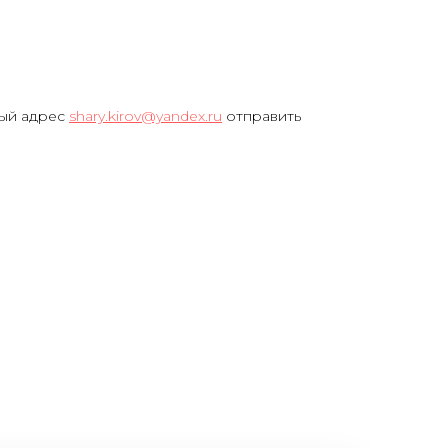
ный адрес
shary.kirov@yandex.ru
отправить