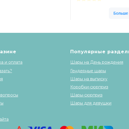
Шары & Цветы на
газине
Популярные раздел
а и оплата
Шары на День рождения
азать?
Гендерные шары
ия
Шары на выписку
Коробки-сюрприз
 вопросы
Шары-сюрприз
ты
Шары для девушки
айта