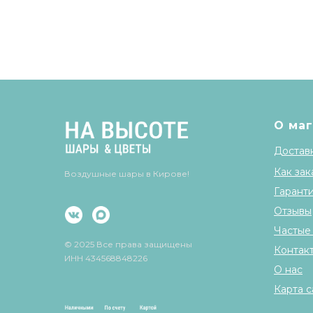
О ма
Доставк
Как зак
Воздушные шары в Кирове!
Гарант
Отзывы
Частые
© 2025 Все права защищены
Контак
ИНН 434568848226
О нас
Карта с