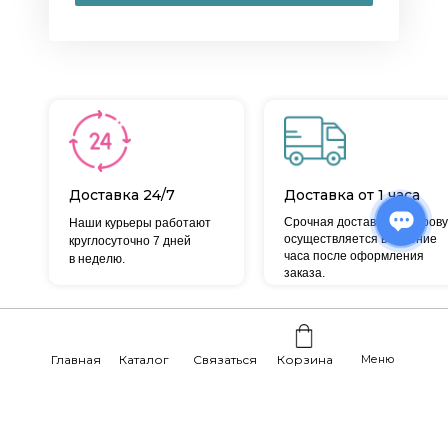
Доставка 24/7
Доставка от 1 часа
Срочная доставка по Кирову
Наши курьеры работают
осуществляется в течение
круглосуточно 7 дней
часа после оформления
в неделю.
заказа.
Отзывы наших реальных
Главная
Каталог
Связаться
Корзина
Меню
покупателей: