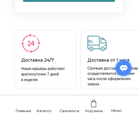
Доставка 24/7
Доставка от 1 часа
Срочная доставка по Кирову
Наши курьеры работают
осуществляется в течение
круглосуточно 7 дней
часа после оформления
в неделю.
заказа.
Отзывы наших реальных
Главная
Каталог
Связаться
Корзина
Меню
покупателей: