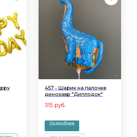
appy
457 - Шарик на палочке
динозавр "Диплодок"
315
руб.
Подробнее
орзину
Нет в наличии