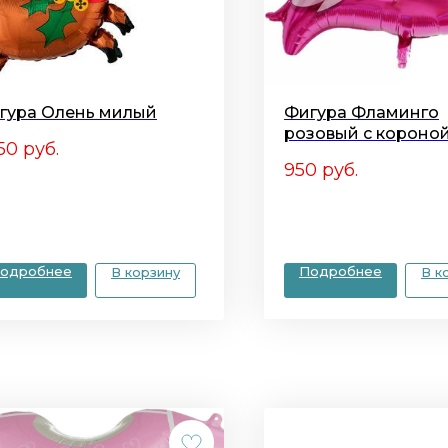
гура Олень милый
Фигура Фламинго
розовый с короно
250
руб.
950
руб.
одробнее
Подробнее
В корзину
В к