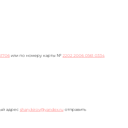
81706
или по номеру карты №
2202 2006 0561 0334
ный адрес
shary.kirov@yandex.ru
отправить