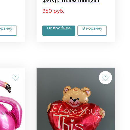
Фигура Шлем гонщика
950
руб.
Подробнее
орзину
В корзину