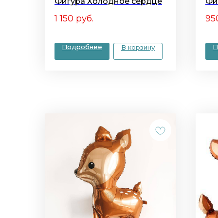
Фигура Холодное сердце
Фи
1 150
руб.
95
Подробнее
П
В корзину