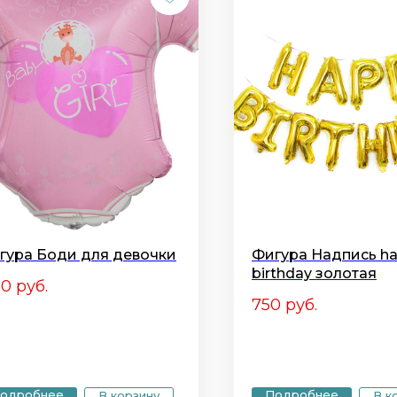
гура Боди для девочки
Фигура Надпись h
birthday золотая
50
руб.
750
руб.
одробнее
Подробнее
В корзину
В к