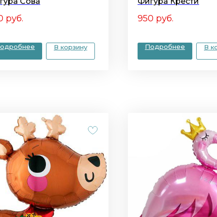
гура Сова
Фигура Крести
0
руб.
950
руб.
одробнее
Подробнее
В корзину
В к