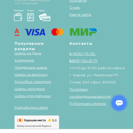
Контакты
© 2025 Все права защищены
ИНН 434568848226
О нас
Карта сайта
Популярные
Контакты
разделы
Шары на День
8 (8332) 79-33-
рождения
83
8 (953) 134-51-77
Гендерные шары
с 9:00 до 19:00 работа офиса
Шары на выписку
г. Киров, ул. Никитская 171,
Коробки-сюрприз
2 этаж, 202 офис, 610002
Шары-сюрприз
Политика
Шары для девушки
конфиденциальности
Публичная оферта
Разработка сайта