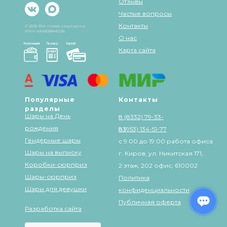
Отзывы
Частые вопросы
Контакты
© 2025 Все права защищены
ИНН 434568848226
О нас
Карта сайта
Популярные
Контакты
разделы
Шары на День
8 (8332) 79-33-
рождения
83
8 (953) 134-51-77
Гендерные шары
с 9:00 до 19:00 работа офиса
Шары на выписку
г. Киров, ул. Никитская 171,
Коробки-сюрприз
2 этаж, 202 офис, 610002
Шары-сюрприз
Политика
Шары для девушки
конфиденциальности
Публичная оферта
Разработка сайта