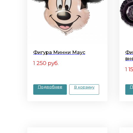
Фигура Минни Маус
Фи
вн
1 250
руб.
1 1
Подробнее
П
В корзину