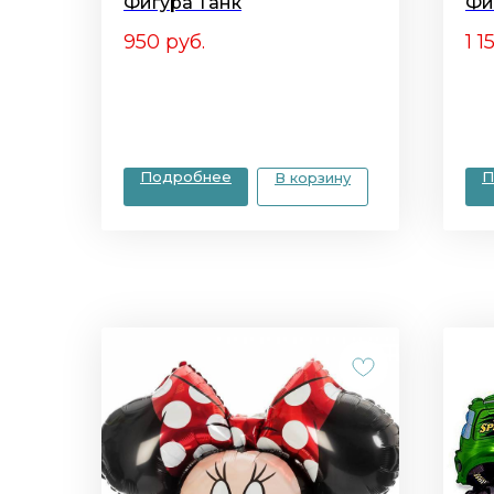
Фигура Танк
Фи
950
руб.
1 1
Подробнее
П
В корзину