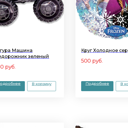
гура Машина
Круг Холодное се
едорожник зеленый
500
руб.
50
руб.
одробнее
Подробнее
В корзину
В к