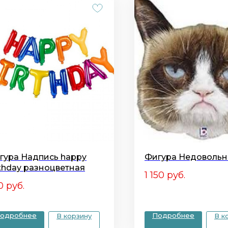
гура Надпись happy
Фигура Недовольн
rthday разноцветная
1 150
руб.
0
руб.
одробнее
Подробнее
В корзину
В к