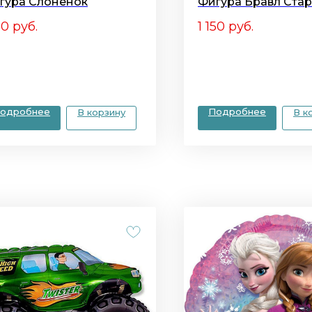
гура Слоненок
Фигура Бравл Стар
50
руб.
1 150
руб.
одробнее
Подробнее
В корзину
В к