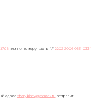
81706
или по номеру карты №
2202 2006 0561 0334
ный адрес
shary.kirov@yandex.ru
отправить