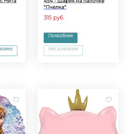
с Нита
454 - Шарик на палочке
"Пчелка"
315
руб.
Подробнее
орзину
Нет в наличии