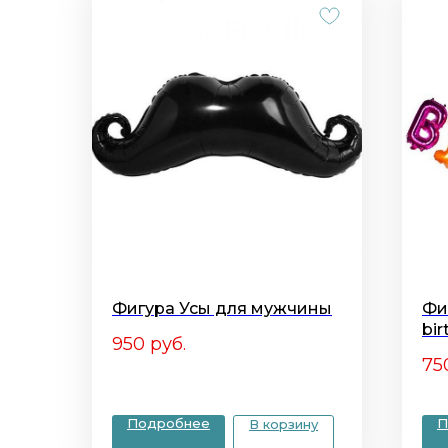
Фигура Усы для мужчины
Фи
bi
950
руб.
75
Подробнее
П
В корзину