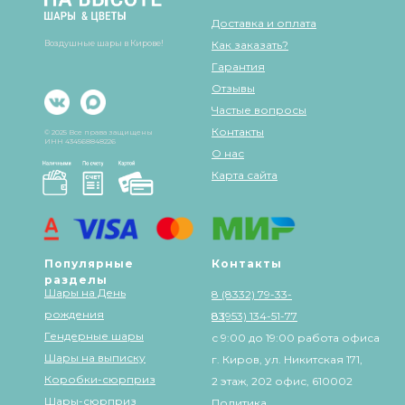
Доставка и оплата
Воздушные шары в Кирове!
Как заказать?
Гарантия
Отзывы
Частые вопросы
Контакты
© 2025 Все права защищены
ИНН 434568848226
О нас
Карта сайта
Популярные
Контакты
разделы
Шары на День
8 (8332) 79-33-
рождения
83
8 (953) 134-51-77
Гендерные шары
с 9:00 до 19:00 работа офиса
Шары на выписку
г. Киров, ул. Никитская 171,
Коробки-сюрприз
2 этаж, 202 офис, 610002
Шары-сюрприз
Политика