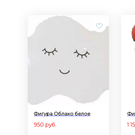
Фигура Облако белое
Фи
950
руб.
1 1