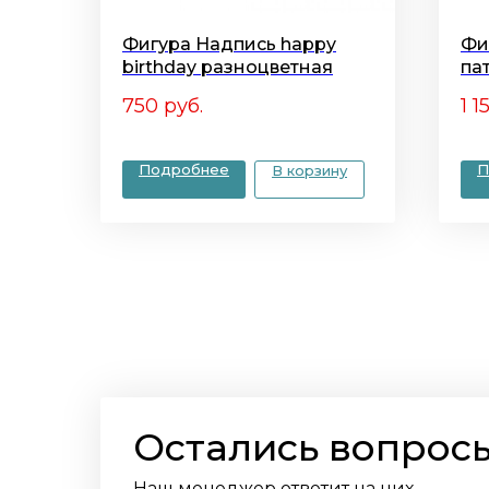
Фигура Надпись happy
Фи
birthday разноцветная
па
750
руб.
1 1
Подробнее
П
В корзину
Остались вопрос
Наш менеджер ответит на них