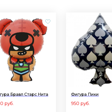
гура Бравл Старс Нита
Фигура Пики
50
руб.
950
руб.