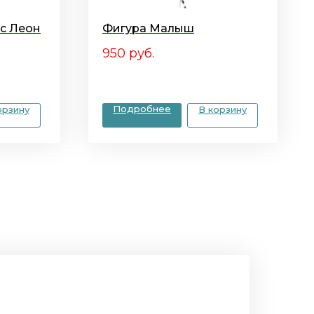
рс Леон
Фигура Малыш
950
руб.
Подробнее
орзину
В корзину