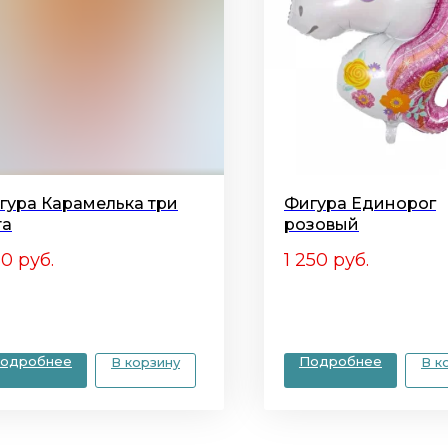
гура Карамелька три
Фигура Единорог
та
розовый
50
руб.
1 250
руб.
одробнее
Подробнее
В корзину
В к