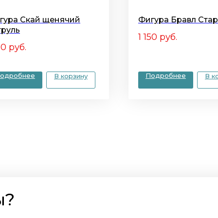
гура Скай щенячий
Фигура Бравл Ста
труль
1 150
руб.
50
руб.
одробнее
Подробнее
В корзину
В к
ы?