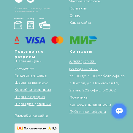
Частые вопросы
Контакты
© 2025 Все права защищены
ИНН 434568848226
О нас
Карта сайта
Популярные
Контакты
разделы
Шары на День
8 (8332) 79-33-
рождения
83
8 (953) 134-51-77
Гендерные шары
с 9:00 до 19:00 работа офиса
Шары на выписку
г. Киров, ул. Никитская 171,
Коробки-сюрприз
2 этаж, 202 офис, 610002
Шары-сюрприз
Политика
Шары для девушки
конфиденциальности
Публичная оферта
Разработка сайта