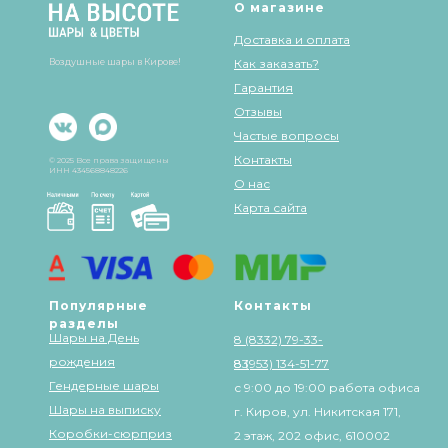
О магазине
Доставка и оплата
Воздушные шары в Кирове!
Как заказать?
Гарантия
Отзывы
Частые вопросы
Контакты
© 2025 Все права защищены
ИНН 434568848226
О нас
Карта сайта
Популярные
Контакты
разделы
Шары на День
8 (8332) 79-33-
рождения
83
8 (953) 134-51-77
Гендерные шары
с 9:00 до 19:00 работа офиса
Шары на выписку
г. Киров, ул. Никитская 171,
Коробки-сюрприз
2 этаж, 202 офис, 610002