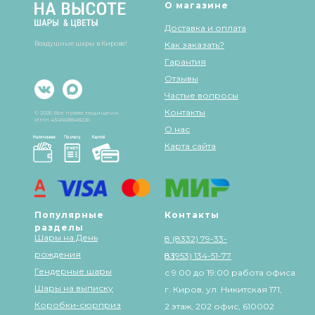
О магазине
Доставка и оплата
Воздушные шары в Кирове!
Как заказать?
Гарантия
Отзывы
Частые вопросы
Контакты
© 2025 Все права защищены
ИНН 434568848226
О нас
Карта сайта
Популярные
Контакты
разделы
Шары на День
8 (8332) 79-33-
рождения
83
8 (953) 134-51-77
Гендерные шары
с 9:00 до 19:00 работа офиса
Шары на выписку
г. Киров, ул. Никитская 171,
Коробки-сюрприз
2 этаж, 202 офис, 610002