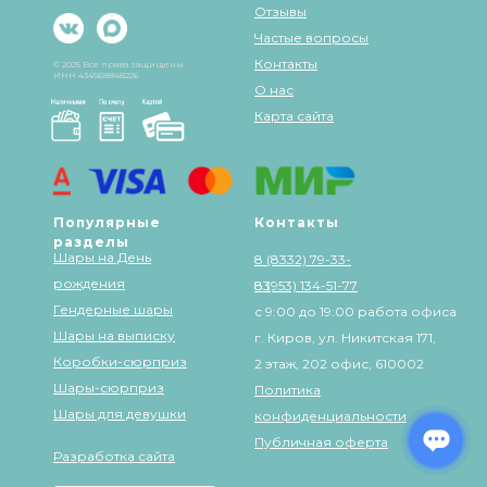
Отзывы
Частые вопросы
Контакты
© 2025 Все права защищены
ИНН 434568848226
О нас
Карта сайта
Популярные
Контакты
разделы
Шары на День
8 (8332) 79-33-
рождения
83
8 (953) 134-51-77
Гендерные шары
с 9:00 до 19:00 работа офиса
Шары на выписку
г. Киров, ул. Никитская 171,
Коробки-сюрприз
2 этаж, 202 офис, 610002
Шары-сюрприз
Политика
Шары для девушки
конфиденциальности
Публичная оферта
Разработка сайта